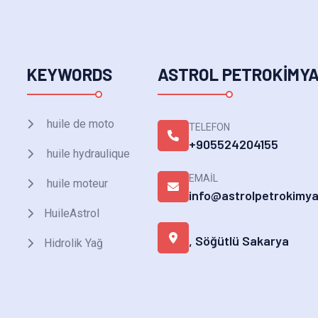
KEYWORDS
ASTROL PETROKIMY
huile de moto
TELEFON
+905524204155
huile hydraulique
EMAIL
huile moteur
info@astrolpetrokimy
HuileAstrol
, Söğütlü Sakarya
Hidrolik Yağ