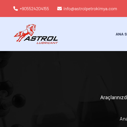
+905524204155
info@astrolpetrokimya.com
ANA S
Araçlarınızda
Ana